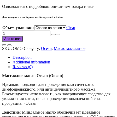
Ознокомтесь с подробным описанием товара ниже.
Для покупки - выберите необходимый объём.
Объем упаковки
Clear
Ocean
massage
Add to cart
oil
quantity
SKU:
OMO
Category:
Ocean
,
Масло массажное
Description
Additional information
Reviews (0)
Массажное масло Осеаn (Океан)
Идеально подходит для проведения классического,
лимфодренажного, или антицеллюлитного массажа.
Рекомендуется использовать, как завершающее средство для
увлажнения кожи, после проведения комплексной спа-
программы «Ocean».
Действие:
Миндальное масло обеспечивает идеальное
скольжение в приемах моделирующего массажа. СО2 экстракт