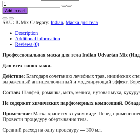
Indian
body
Add to cart
udvartan
mix
SKU:
IUMix
Category:
Indian
,
Маска для тела
quantity
Description
Additional information
Reviews (0)
Профессиональная маска для тела Indian Udvartan Mix (Инд
Для всех типов кожи.
Действие:
Благодаря сочетанию лечебных трав, индийских спе
выраженный антицеллюлитный и моделирующий эффект. Борется
Состав:
Шалфей, ромашка, мята, мелиса, нутовая мука, кукурузн
Не содержит химических парфюмерных композиций. Облад
Применение:
Маска хранится в сухом виде. Перед применение
Провести процедуру обёртывания тела.
Средний расход на одну процедуру — 300 мл.