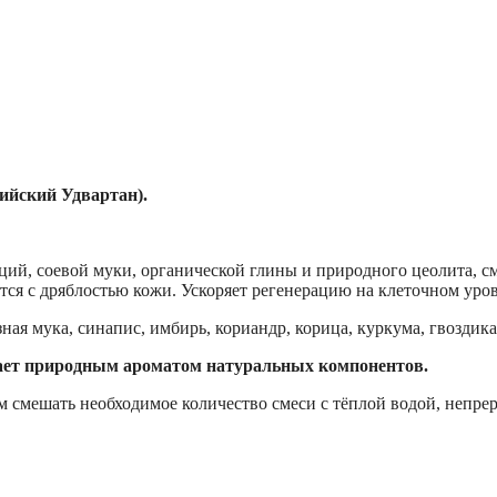
ийский Удвартан).
ций, соевой муки, органической глины и природного цеолита, с
 с дряблостью кожи. Ускоряет регенерацию на клеточном уров
ая мука, синапис, имбирь, кориандр, корица, куркума, гвоздика,
ает природным ароматом натуральных компонентов.
м смешать необходимое количество смеси с тёплой водой, непр