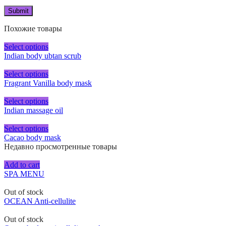
Похожие товары
Select options
Indian body ubtan scrub
Select options
Fragrant Vanilla body mask
Select options
Indian massage oil
Select options
Cacao body mask
Недавно просмотренные товары
Add to cart
SPA MENU
Out of stock
OCEAN Anti-cellulite
Out of stock